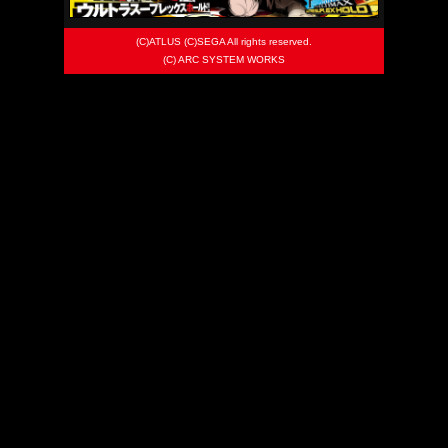
(C)ATLUS (C)SEGA All rights reserved.
(C) ARC SYSTEM WORKS