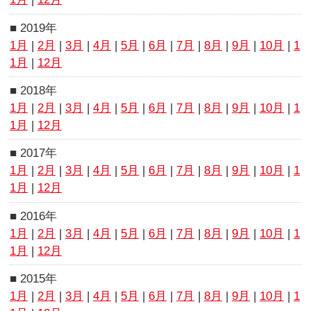
1月
|
12月
■ 2015年
1月
|
2月
|
3月
|
4月
|
5月
|
6月
|
7月
|
8月
|
9月
|
10月
|
1
1月
|
12月
■ 2014年
1月
|
2月
|
3月
|
4月
|
5月
|
6月
|
7月
|
8月
|
9月
|
10月
|
1
1月
|
12月
■ 2013年
1月
|
2月
|
3月
|
4月
|
5月
|
6月
|
7月
|
8月
|
9月
|
10月
|
1
1月
|
12月
▲ページTOPへ
サイトTOPへ
プロフィール
ログイン
ランキング
アークシステムワークス公式サイトへ