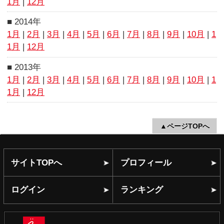
(C)ATLUS (C)SEGA All rights reserved.
(C) ARC SYSTEM WORKS