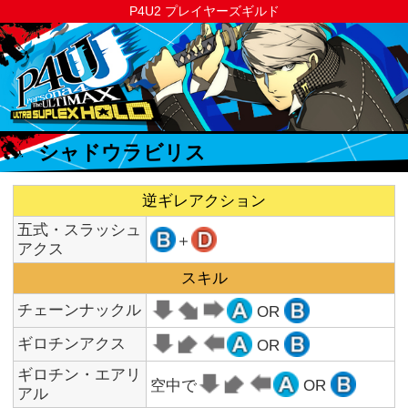
P4U2 プレイヤーズギルド
シャドウラビリス
逆ギレアクション
五式・スラッシュ
＋
アクス
スキル
チェーンナックル
OR
ギロチンアクス
OR
ギロチン・エアリ
空中で
OR
アル
地獄の業火（空中
OR
可）
P
バッファローハン
マー（空中可）
OR
P
大屠殺（空中可）
タメ
OR
P