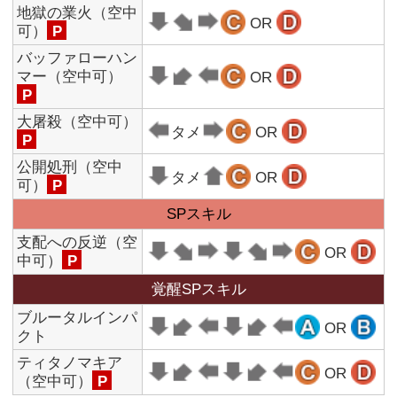
公開処刑（空中
タメ
OR
可）
P
SPスキル
支配への反逆（空
OR
中可）
P
覚醒SPスキル
ブルータルインパ
OR
クト
ティタノマキア
OR
（空中可）
P
P
ペルソナが動かせる状態でのみ使用可能
キャラクター一覧へ
▲ページTOPへ
サイトTOPへ
プロフィール
ログイン
ランキング
アークシステムワークス公式サイトへ